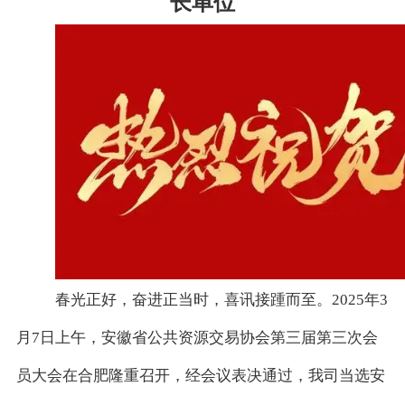
长
单位
春光正好，奋进正当时，喜讯接踵而至。
2025
年
3
月
7
日上午，安徽省公共资源交易协会第三届第三次会
员大会在合肥隆重召开，经会议表决通过，我司当选安